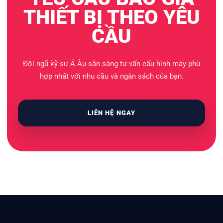
THIẾT BỊ THEO YÊU
CẦU
Đội ngũ kỹ sư Á Âu sẵn sàng tư vấn cấu hình máy phù
hợp nhất với nhu cầu và ngân sách của bạn.
LIÊN HỆ NGAY