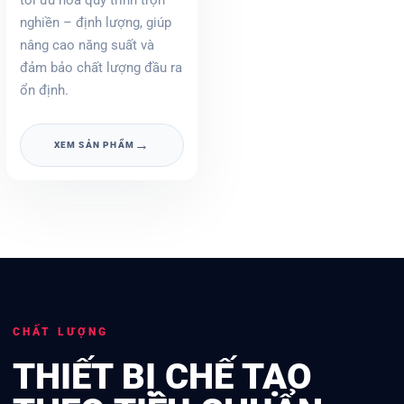
tối ưu hóa quy trình trộn –
nghiền – định lượng, giúp
nâng cao năng suất và
đảm bảo chất lượng đầu ra
ổn định.
→
XEM SẢN PHẨM
CHẤT LƯỢNG
THIẾT BỊ CHẾ TẠO