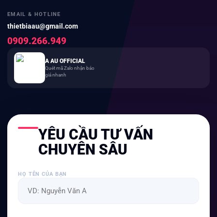
EMAIL & HOTLINE
thietbiaau@gmail.com
0909.266.949
A AU OFFICIAL
Quét mã Zalo nhận báo
giá nhanh
YÊU CẦU TƯ VẤN
CHUYÊN SÂU
HỌ TÊN CỦA BẠN