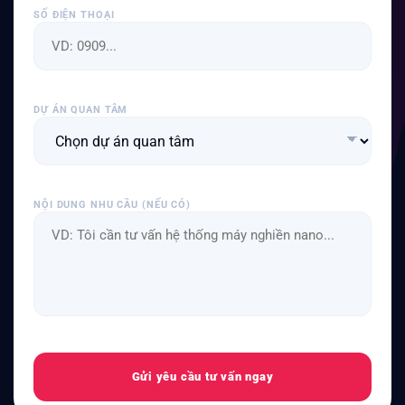
SỐ ĐIỆN THOẠI
DỰ ÁN QUAN TÂM
NỘI DUNG NHU CẦU (NẾU CÓ)
Gửi yêu cầu tư vấn ngay