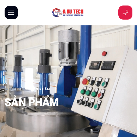
TRANG CHỦ
SẢN PHẨM
SẢN PHẨM