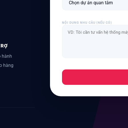
NỘI DUNG NHU CẦU (NẾU CÓ)
TRỢ
 hành
o hàng