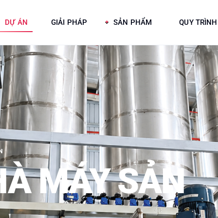
DỰ ÁN
GIẢI PHÁP
SẢN PHẨM
QUY TRÌNH
N
HÀ MÁY SẢN