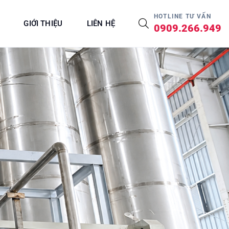
HOTLINE TƯ VẤN
GIỚI THIỆU
LIÊN HỆ
0909.266.949