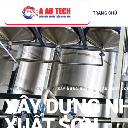
TRANG CHỦ
TRANG CHỦ
DỰ ÁN
XÂY DỰNG NHÀ MÁY SẢN XUẤT SƠ
XÂY DỰNG N
XUẤT SƠN