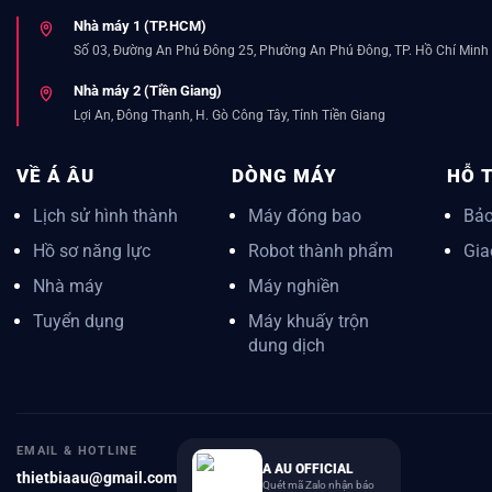
Nhà máy 1 (TP.HCM)
Số 03, Đường An Phú Đông 25, Phường An Phú Đông, TP. Hồ Chí Minh
Nhà máy 2 (Tiền Giang)
Lợi An, Đông Thạnh, H. Gò Công Tây, Tỉnh Tiền Giang
VỀ Á ÂU
DÒNG MÁY
HỖ 
Lịch sử hình thành
Máy đóng bao
Bảo
Hồ sơ năng lực
Robot thành phẩm
Gia
Nhà máy
Máy nghiền
Tuyển dụng
Máy khuấy trộn
dung dịch
EMAIL & HOTLINE
A AU OFFICIAL
thietbiaau@gmail.com
Quét mã Zalo nhận báo