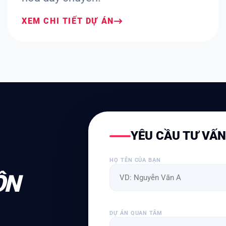
XEM CHI TIẾT DỰ ÁN
YÊU CẦU TƯ VẤ
HỌ TÊN CỦA BẠN
ỘN
DỰ ÁN QUAN TÂM