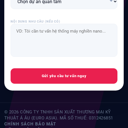
NỘI DUNG NHU CẦU (NẾU CÓ)
Gửi yêu cầu tư vấn ngay
© 2026 CÔNG TY TNHH SẢN XUẤT THƯƠNG MẠI KỸ
THUẬT Á ÂU (EURO ASIA). MÃ SỐ THUẾ: 0312426851
CHÍNH SÁCH BẢO MẬT