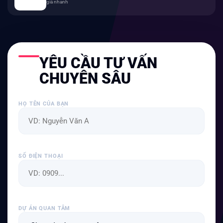
giá nhanh
YÊU CẦU TƯ VẤN
CHUYÊN SÂU
HỌ TÊN CỦA BẠN
SỐ ĐIỆN THOẠI
DỰ ÁN QUAN TÂM