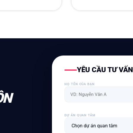
YÊU CẦU TƯ VẤ
HỌ TÊN CỦA BẠN
ỘN
DỰ ÁN QUAN TÂM