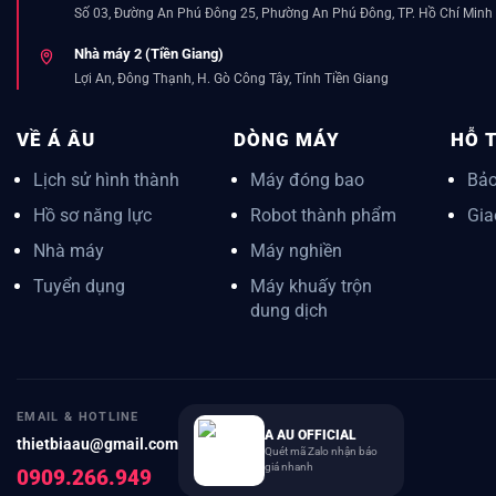
Số 03, Đường An Phú Đông 25, Phường An Phú Đông, TP. Hồ Chí Minh
Nhà máy 2 (Tiền Giang)
Lợi An, Đông Thạnh, H. Gò Công Tây, Tỉnh Tiền Giang
VỀ Á ÂU
DÒNG MÁY
HỖ 
Lịch sử hình thành
Máy đóng bao
Bảo
Hồ sơ năng lực
Robot thành phẩm
Gia
Nhà máy
Máy nghiền
Tuyển dụng
Máy khuấy trộn
dung dịch
EMAIL & HOTLINE
A AU OFFICIAL
thietbiaau@gmail.com
Quét mã Zalo nhận báo
giá nhanh
0909.266.949