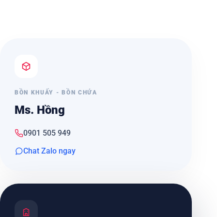
BỒN KHUẤY - BỒN CHỨA
Ms. Hồng
0901 505 949
Chat Zalo ngay