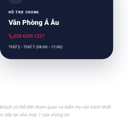
HỖ TRỢ CHUNG
Văn Phòng Á Âu
028 6269 1337
THỨ 2 - THỨ 7 (08:00 - 17:00)
khách có thể đến tham quan và kiểm tra vận hành thiết
rực tiếp tại nhà máy 1 của chúng tôi.