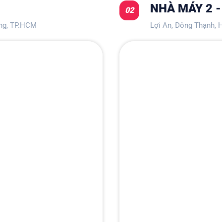
H
NHÀ MÁY 2 -
02
ng, TP.HCM
Lợi An, Đông Thạnh, H