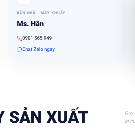
BỒN NHŨ - MÁY KHUẤY
Ms. Hân
0901 565 949
Chat Zalo ngay
Y SẢN XUẤT
Quý 
bị t