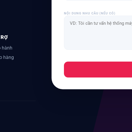
NỘI DUNG NHU CẦU (NẾU CÓ)
TRỢ
 hành
o hàng