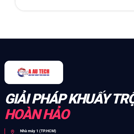
GIẢI PHÁP KHUẤY TR
HOÀN HẢO
Nhà máy 1 (TP.HCM)