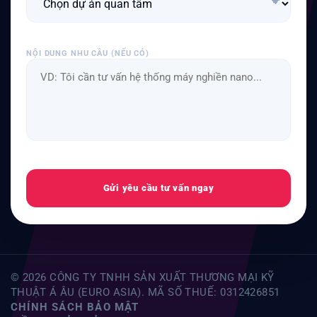
NỘI DUNG NHU CẦU (NẾU CÓ)
Gửi yêu cầu tư vấn ngay
© 2026 CÔNG TY TNHH SẢN XUẤT THƯƠNG MẠI KỸ
THUẬT Á ÂU (EURO ASIA). MÃ SỐ THUẾ: 0312426851
CHÍNH SÁCH BẢO MẬT