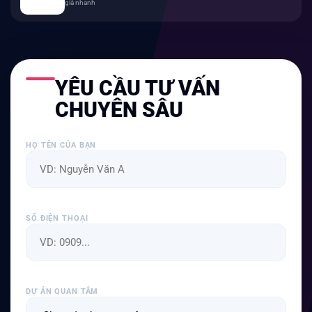
giá nhanh
YÊU CẦU TƯ VẤN
CHUYÊN SÂU
HỌ TÊN CỦA BẠN
SỐ ĐIỆN THOẠI
DỰ ÁN QUAN TÂM