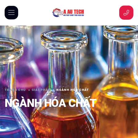
TRANG CHỦ
GIẢI PHÁP
NGÀNH HÓA CHẤT
NGÀNH HÓA CHẤT