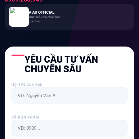
A AU OFFICIAL
Quét mã Zalo nhận báo
giá nhanh
YÊU CẦU TƯ VẤN
CHUYÊN SÂU
HỌ TÊN CỦA BẠN
SỐ ĐIỆN THOẠI