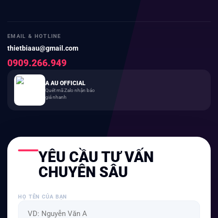
EMAIL & HOTLINE
thietbiaau@gmail.com
0909.266.949
A AU OFFICIAL
Quét mã Zalo nhận báo
giá nhanh
YÊU CẦU TƯ VẤN
CHUYÊN SÂU
HỌ TÊN CỦA BẠN