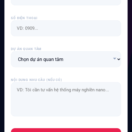
SỐ ĐIỆN THOẠI
DỰ ÁN QUAN TÂM
NỘI DUNG NHU CẦU (NẾU CÓ)